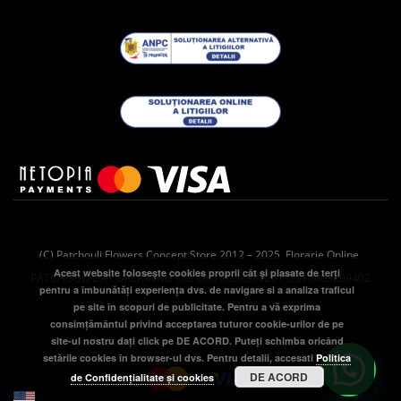
(C) Patchouli Flowers Concept Store 2012 – 2025. Florarie Online.
Acest website folosește cookies proprii cât și plasate de terți
PATCHOULI DAY DREAMING SRL CUI: RO38987201 J2018003299402
pentru a îmbunătăţi experienţa dvs. de navigare si a analiza traficul
pe site în scopuri de publicitate. Pentru a vă exprima
consimțământul privind acceptarea tuturor cookie-urilor de pe
site-ul nostru dați click pe DE ACORD. Puteți schimba oricând
setările cookies în browser-ul dvs. Pentru detalii, accesati
Politica
DE ACORD
de Confidențialitate și cookies
English