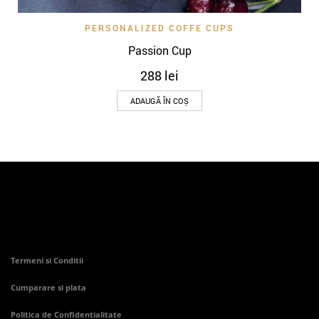
PERSONALIZED COFFE CUPS
Passion Cup
288
lei
ADAUGĂ ÎN COȘ
Termeni si Conditii
Cumparare si plata
Politica de Confidentialitate