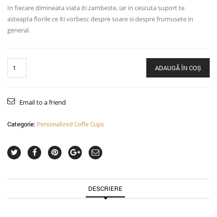
In fiecare dimineata viata iti zambeste, iar in cescuta suport te
asteapta florile ce iti vorbesc despre soare si despre frumusete in
general.
Cantitate
ADAUGĂ ÎN COȘ
Email to a friend
Categorie:
Personalized Coffe Cups
DESCRIERE