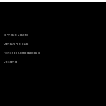
Termeni si Conditii
Cumparare si plata
Politica de Confidentialitate
Disclaimer