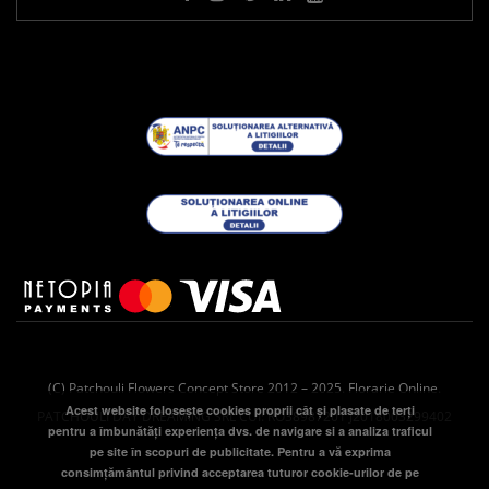
(C) Patchouli Flowers Concept Store 2012 – 2025. Florarie Online.
Acest website folosește cookies proprii cât și plasate de terți
PATCHOULI DAY DREAMING SRL CUI: RO38987201 J2018003299402
pentru a îmbunătăţi experienţa dvs. de navigare si a analiza traficul
pe site în scopuri de publicitate. Pentru a vă exprima
consimțământul privind acceptarea tuturor cookie-urilor de pe