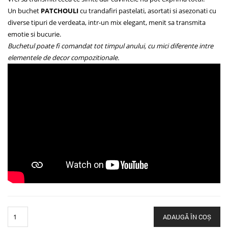
Un buchet
PATCHOULI
cu trandafiri pastelati, asortati si asezonati cu
diverse tipuri de verdeata, intr-un mix elegant, menit sa transmita
emotie si bucurie.
Buchetul poate fi comandat tot timpul anului, cu mici diferente intre
elementele de decor compozitionale.
Cantitate
ADAUGĂ ÎN COȘ