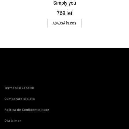
Simply you
768
lei
ADAUGĂ ÎN COȘ
Termeni si Conditii
Cumparare si plata
Politica de Confidentialitate
Disclaimer