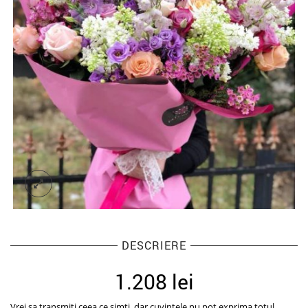
DESCRIERE
1.208
lei
Vrei sa transmiti ceea ce simti, dar cuvintele nu pot exprima totul.